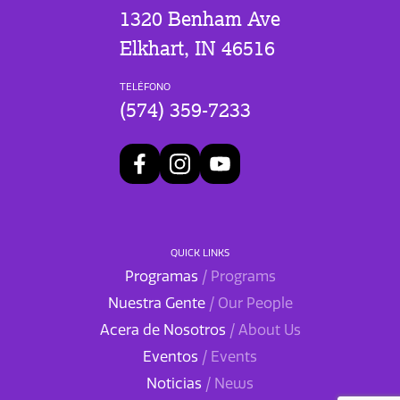
1320 Benham Ave
Elkhart, IN 46516
TELÉFONO
(574) 359-7233
QUICK LINKS
Programas
/ Programs
Nuestra Gente
/ Our People
Acera de Nosotros
/ About Us
Eventos
/ Events
Noticias
/ News