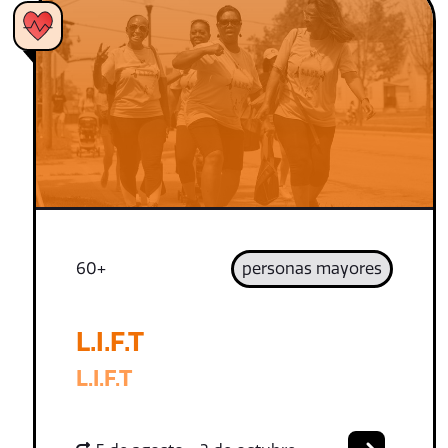
60+
personas mayores
L.I.F.T
L.I.F.T