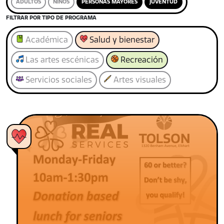
ADULTOS
NIÑOS
PERSONAS MAYORES
JUVENTUD
FILTRAR POR TIPO DE PROGRAMA
Académica
Salud y bienestar
Las artes escénicas
Recreación
Servicios sociales
Artes visuales