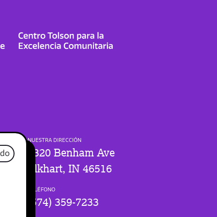
NUESTRA DIRECCIÓN
1320 Benham Ave
ado
Elkhart, IN 46516
TELÉFONO
(574) 359-7233