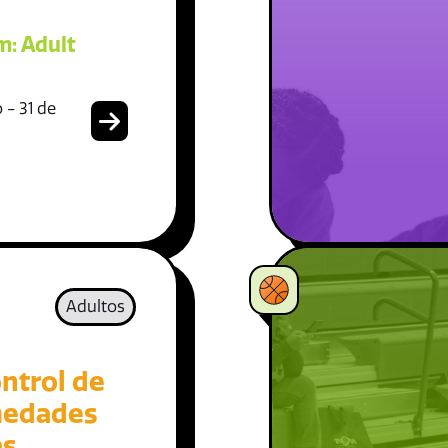
: Adult
 - 31 de
Adultos
ntrol de
medades
as