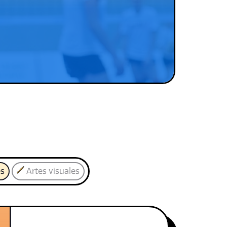
es
Artes visuales