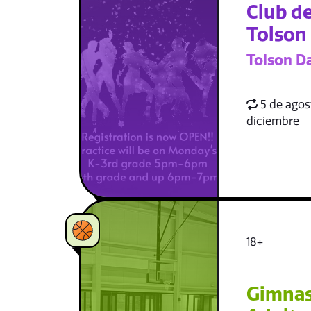
Club de
Tolson
Tolson D
5 de agost
diciembre
18+
Gimnas