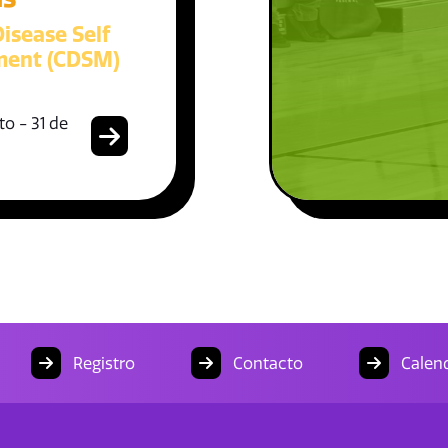
isease Self
ent (CDSM)
o - 31 de
Registro
Contacto
Calend