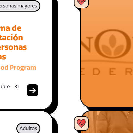
ersonas mayores
ma de
tación
ersonas
es
ood Program
ubre - 31
Adultos