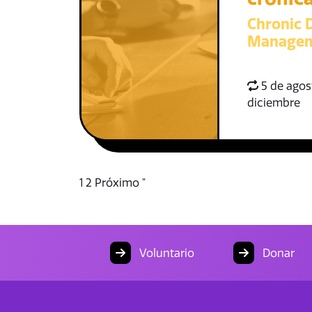
Chronic D
Managem
5 de agost
diciembre
1
2
Próximo "
Voluntario
Donar