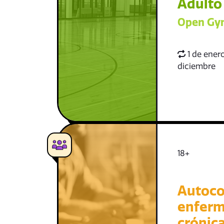
Adulto
Open Gym
1 de enero
diciembre
18+
Autoco
enfer
crónic