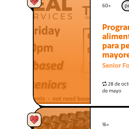
60+
p
Progra
alimen
para p
mayor
Senior F
28 de oct
de mayo
16+