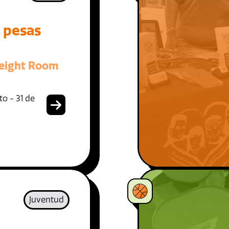
e pesas
eight Room
o - 31 de
Juventud