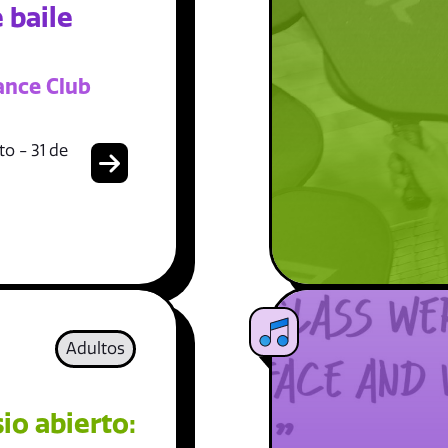
 baile
ance Club
o - 31 de
Adultos
io abierto: