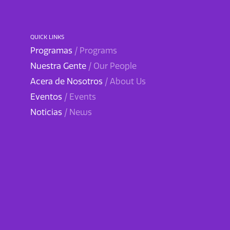
QUICK LINKS
Programas
/ Programs
Nuestra Gente
/ Our People
Acera de Nosotros
/ About Us
Eventos
/ Events
Noticias
/ News