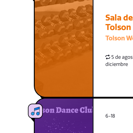
Sala d
Tolson
Tolson W
5 de agost
diciembre
6-18