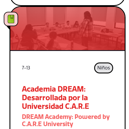
7-13
Niños
Academia DREAM:
Desarrollada por la
Universidad C.A.R.E
DREAM Academy: Powered by
C.A.R.E University