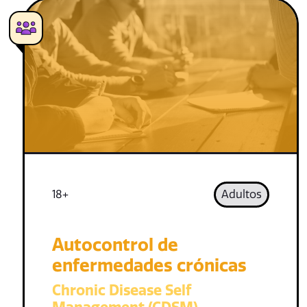
18+
Adultos
Autocontrol de
enfermedades crónicas
Chronic Disease Self