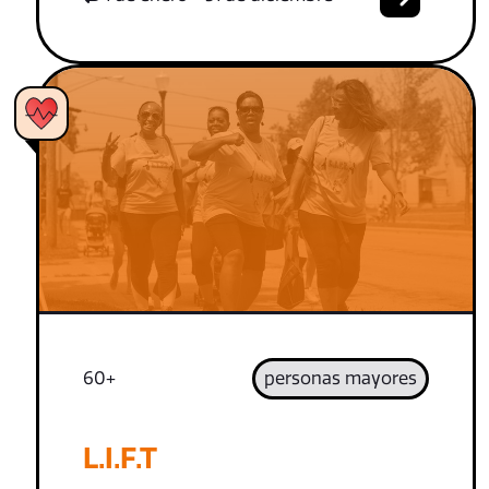
60+
personas mayores
L.I.F.T