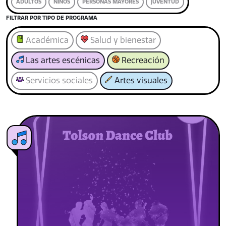
ADULTOS
NIÑOS
PERSONAS MAYORES
JUVENTUD
FILTRAR POR TIPO DE PROGRAMA
Académica
Salud y bienestar
Las artes escénicas
Recreación
Servicios sociales
Artes visuales