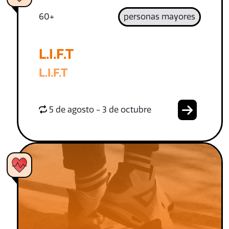
60+
personas mayores
L.I.F.T
L.I.F.T
5 de agosto - 3 de octubre