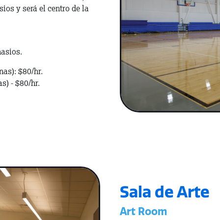
os y será el centro de la
nasios.
as): $80/hr.
) - $80/hr.
Sala de Arte
Art Room