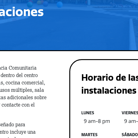
laciones
ncia Comunitaria
dentro del centro
Horario de la
as, cocina comercial,
instalaciones
 usos múltiples, sala
tas adicionales sobre
 contacte con el
LUNES
VIERNE
9 am-8 pm
9 am
iseñado para
entro incluye una
MARTES
SÁBADO