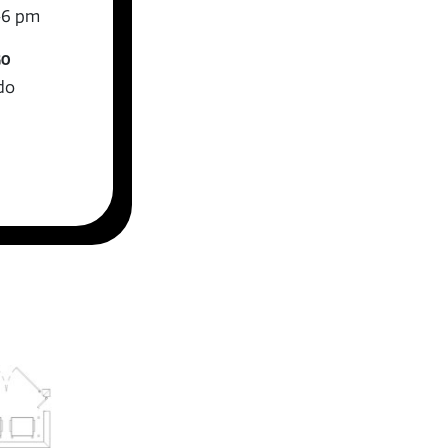
-6 pm
GO
do