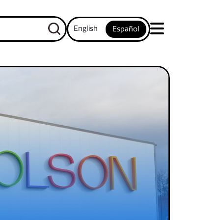
English
Español