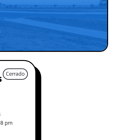
Cerrado
s
S
-8 pm