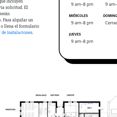
que incluyen
9 am-8 pm
9 am
a solicitud. El
serán
MIÉRCOLES
DOMIN
. Para alquilar un
9 am-8 pm
Cerra
o llena el formulario
r de instalaciones
.
JUEVES
9 am-8 pm