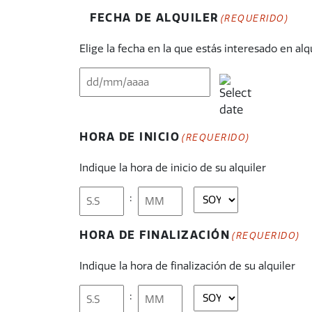
FECHA DE ALQUILER
(REQUERIDO)
Elige la fecha en la que estás interesado en alq
Barra
diagonal
MM
HORA DE INICIO
(REQUERIDO)
Barra
diagonal
Indique la hora de inicio de su alquiler
DD
AAAA
:
AM
PM
HORAS
MINUTOS
HORA DE FINALIZACIÓN
(REQUERIDO)
Indique la hora de finalización de su alquiler
:
AM
PM