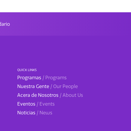
ario
QUICK LINKS
Programas
/ Programs
Nuestra Gente
/ Our People
Acera de Nosotros
/ About Us
Eventos
/ Events
Noticias
/ News