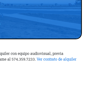
lquiler con equipo audiovisual, previa
llame al 574.359.7233.
Ver contrato de alquiler