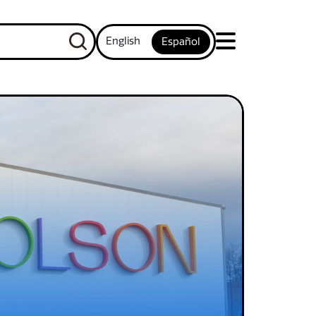
English
Español