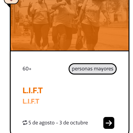
60+
personas mayores
L.I.F.T
L.I.F.T
5 de agosto - 3 de octubre