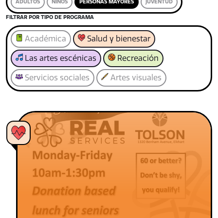
ADULTOS
NIÑOS
PERSONAS MAYORES
JUVENTUD
FILTRAR POR TIPO DE PROGRAMA
Académica
Salud y bienestar
Las artes escénicas
Recreación
Servicios sociales
Artes visuales