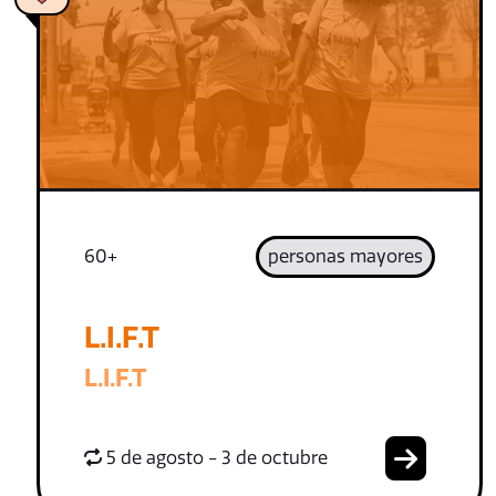
60+
personas mayores
L.I.F.T
L.I.F.T
5 de agosto - 3 de octubre