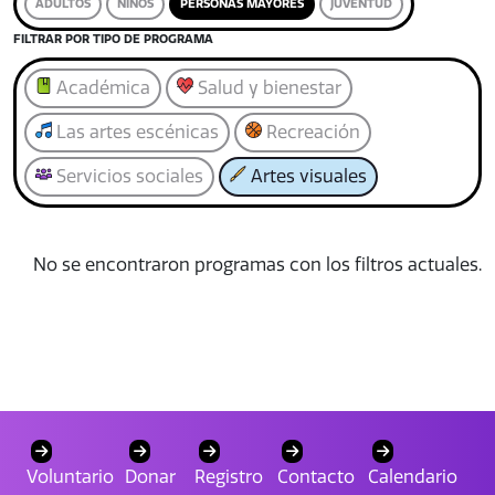
ADULTOS
NIÑOS
PERSONAS MAYORES
JUVENTUD
FILTRAR POR TIPO DE PROGRAMA
Académica
Salud y bienestar
Las artes escénicas
Recreación
Servicios sociales
Artes visuales
No se encontraron programas con los filtros actuales.
Voluntario
Donar
Registro
Contacto
Calendario