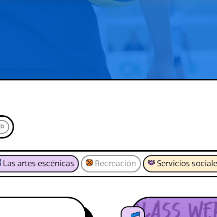
UD
Las artes escénicas
Recreación
Servicios social