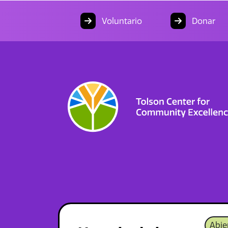
Voluntario
Donar
Abie