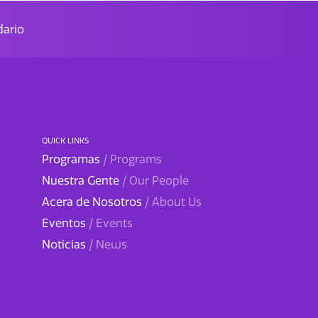
ario
QUICK LINKS
Programas
/ Programs
Nuestra Gente
/ Our People
Acera de Nosotros
/ About Us
Eventos
/ Events
Noticias
/ News