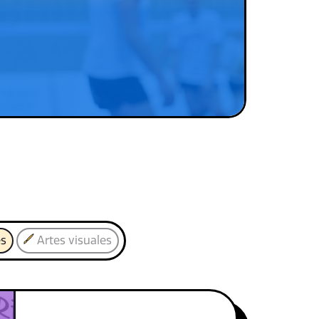
es
Artes visuales