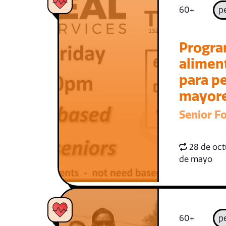
60+
p
Progra
alimen
para p
mayor
Senior F
28 de oct
de mayo
60+
p