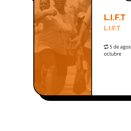
L.I.F.T
L.I.F.T
5 de agos
octubre