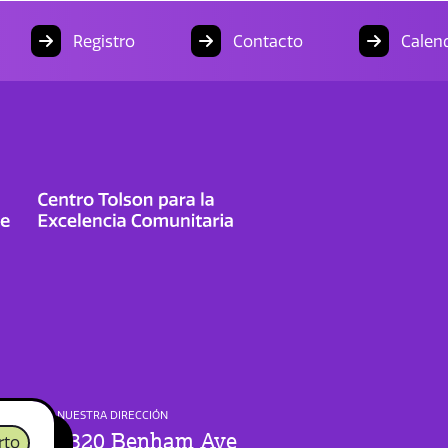
Registro
Contacto
Calend
NUESTRA DIRECCIÓN
1320 Benham Ave
rto