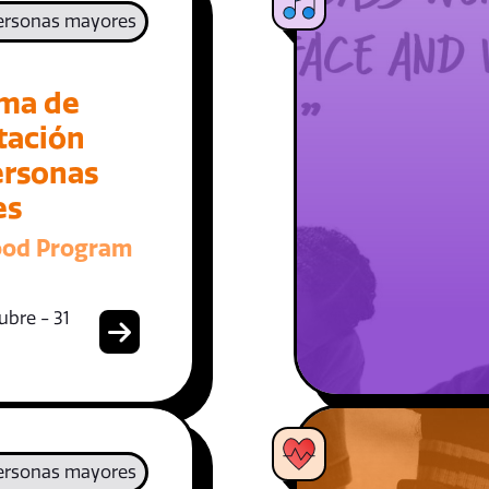
ersonas mayores
ma de
tación
ersonas
es
ood Program
ubre - 31
ersonas mayores