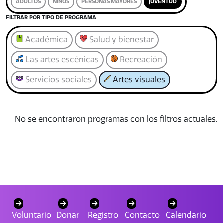
ADULTOS
NIÑOS
PERSONAS MAYORES
JUVENTUD
FILTRAR POR TIPO DE PROGRAMA
Académica
Salud y bienestar
Las artes escénicas
Recreación
Servicios sociales
Artes visuales
No se encontraron programas con los filtros actuales.
Voluntario
Donar
Registro
Contacto
Calendario