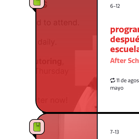
6-12
progr
despué
escuel
After Sc
11 de agos
mayo
7-13