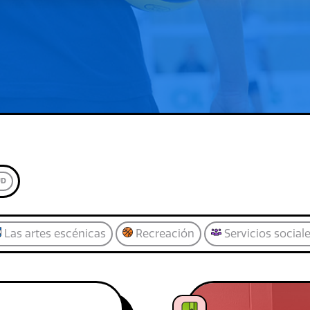
UD
Las artes escénicas
Recreación
Servicios social