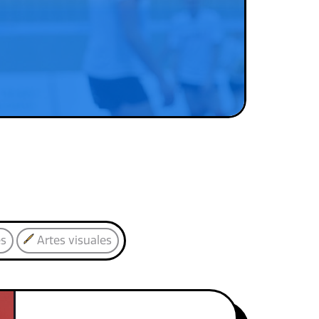
es
Artes visuales