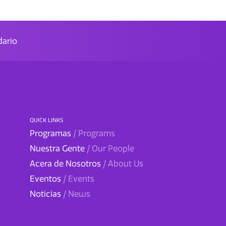
ario
QUICK LINKS
Programas
/ Programs
Nuestra Gente
/ Our People
Acera de Nosotros
/ About Us
Eventos
/ Events
Noticias
/ News