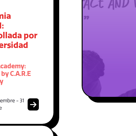
mia
:
ollada por
ersidad
cademy:
by C.A.R.E
ty
iembre - 31
e