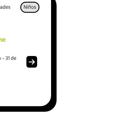
dades
Niños
me
 - 31 de