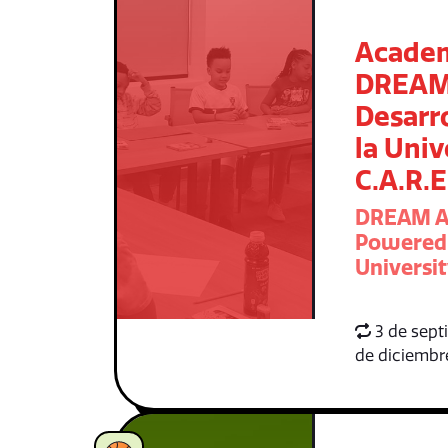
Acade
DREAM
Desarr
la Univ
C.A.R.E
DREAM A
Powered 
Universi
3 de sept
de diciembr