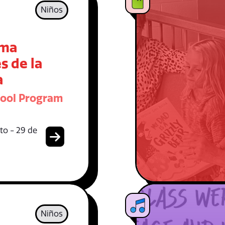
Niños
ama
s de la
a
hool Program
to - 29 de
Niños