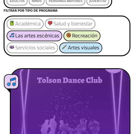
ADULTOS
NIÑOS
PERSONAS MAYORES
JUVENTUD
FILTRAR POR TIPO DE PROGRAMA
Académica
Salud y bienestar
Las artes escénicas
Recreación
Servicios sociales
Artes visuales