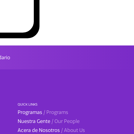
ario
QUICK LINKS
Programas
/ Programs
Nuestra Gente
/ Our People
Acera de Nosotros
/ About Us