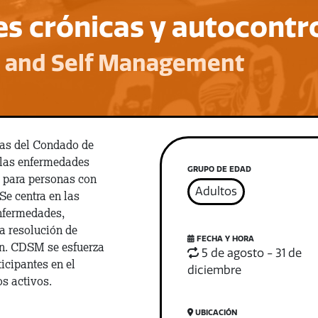
 crónicas y autocontr
e and Self Management
ías del Condado de
 las enfermedades
GRUPO DE EDAD
 para personas con
Adultos
Se centra en las
enfermedades,
la resolución de
FECHA Y HORA
ón. CDSM se esfuerza
5 de agosto - 31 de
icipantes en el
diciembre
s activos.
UBICACIÓN