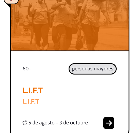
60+
personas mayores
L.I.F.T
L.I.F.T
5 de agosto - 3 de octubre