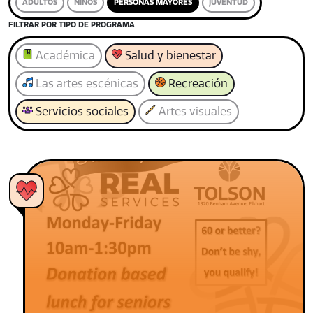
ADULTOS
NIÑOS
PERSONAS MAYORES
JUVENTUD
FILTRAR POR TIPO DE PROGRAMA
Académica
Salud y bienestar
Las artes escénicas
Recreación
Servicios sociales
Artes visuales