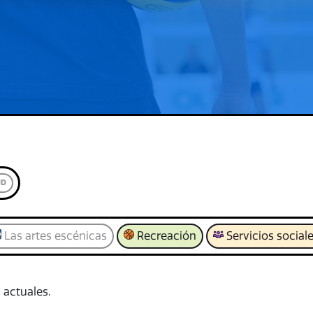
UD
Las artes escénicas
Recreación
Servicios social
 actuales.