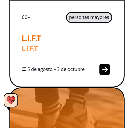
60+
personas mayores
L.I.F.T
L.I.F.T
5 de agosto - 3 de octubre