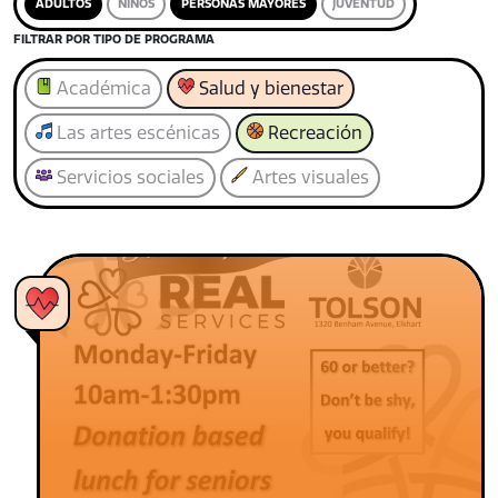
ADULTOS
NIÑOS
PERSONAS MAYORES
JUVENTUD
FILTRAR POR TIPO DE PROGRAMA
Académica
Salud y bienestar
Las artes escénicas
Recreación
Servicios sociales
Artes visuales