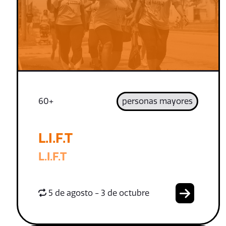
60+
personas mayores
L.I.F.T
L.I.F.T
5 de agosto - 3 de octubre