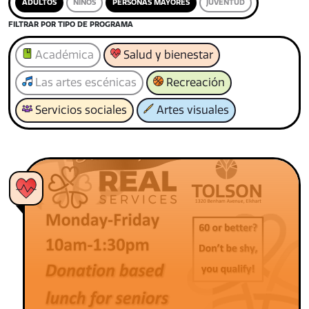
ADULTOS
NIÑOS
PERSONAS MAYORES
JUVENTUD
FILTRAR POR TIPO DE PROGRAMA
Académica
Salud y bienestar
Las artes escénicas
Recreación
Servicios sociales
Artes visuales