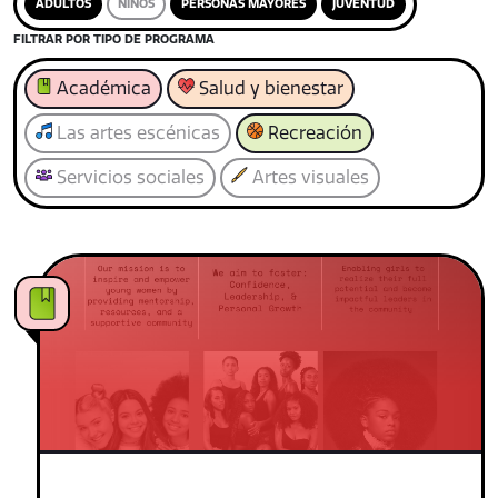
ADULTOS
NIÑOS
PERSONAS MAYORES
JUVENTUD
FILTRAR POR TIPO DE PROGRAMA
Académica
Salud y bienestar
Las artes escénicas
Recreación
Servicios sociales
Artes visuales