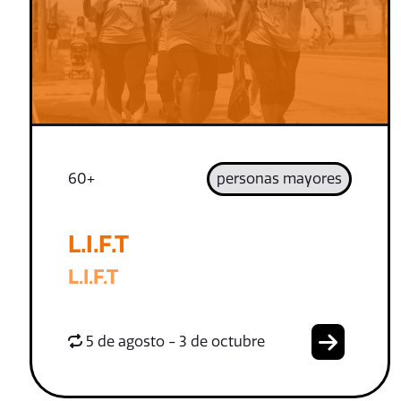
60+
personas mayores
L.I.F.T
L.I.F.T
5 de agosto - 3 de octubre