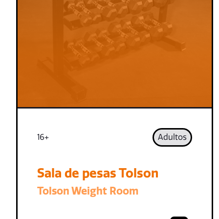
16+
Adultos
Sala de pesas Tolson
Tolson Weight Room