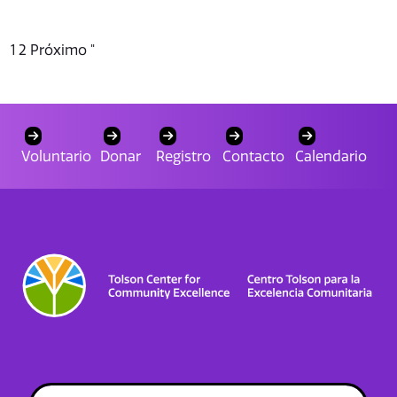
1
2
Próximo "
Voluntario
Donar
Registro
Contacto
Calendario