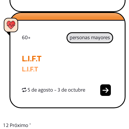
60+
personas mayores
L.I.F.T
L.I.F.T
5 de agosto - 3 de octubre
1
2
Próximo "