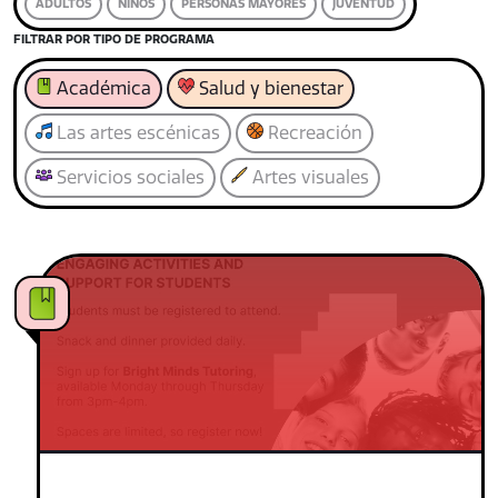
ADULTOS
NIÑOS
PERSONAS MAYORES
JUVENTUD
FILTRAR POR TIPO DE PROGRAMA
Académica
Salud y bienestar
Las artes escénicas
Recreación
Servicios sociales
Artes visuales