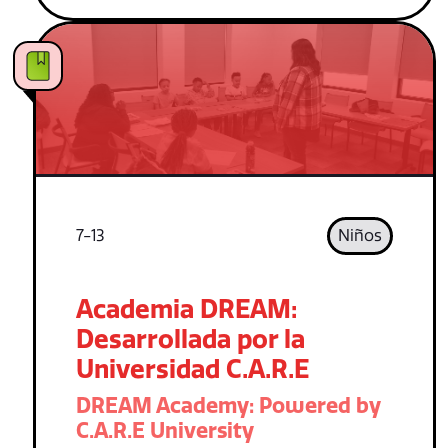
7-13
Niños
Academia DREAM:
Desarrollada por la
Universidad C.A.R.E
DREAM Academy: Powered by
C.A.R.E University