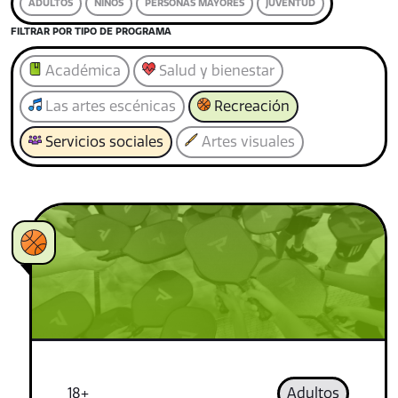
ADULTOS
NIÑOS
PERSONAS MAYORES
JUVENTUD
FILTRAR POR TIPO DE PROGRAMA
Académica
Salud y bienestar
Las artes escénicas
Recreación
Servicios sociales
Artes visuales
18+
Adultos